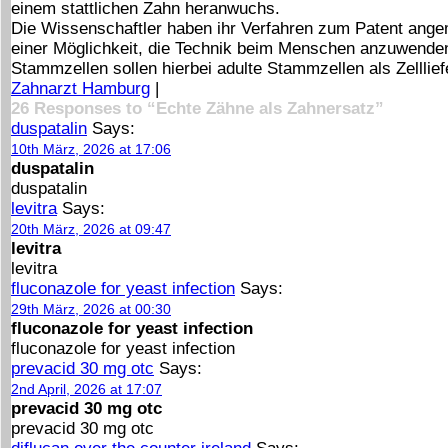
einem stattlichen Zahn heranwuchs.
Die Wissenschaftler haben ihr Verfahren zum Patent ang
einer Möglichkeit, die Technik beim Menschen anzuwenden
Stammzellen sollen hierbei adulte Stammzellen als Zellli
Zahnarzt Hamburg
|
26 Responses to “Echte Zähne als Zahnersatz”
duspatalin
Says:
10th März, 2026 at 17:06
duspatalin
duspatalin
levitra
Says:
20th März, 2026 at 09:47
levitra
levitra
fluconazole for yeast infection
Says:
29th März, 2026 at 00:30
fluconazole for yeast infection
fluconazole for yeast infection
prevacid 30 mg otc
Says:
2nd April, 2026 at 17:07
prevacid 30 mg otc
prevacid 30 mg otc